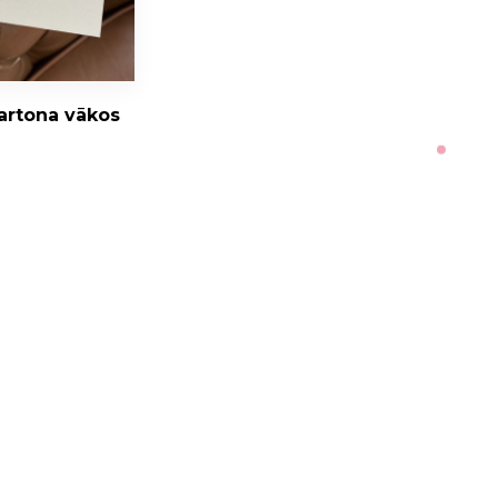
scroll
artona vākos
 kartona
0
€