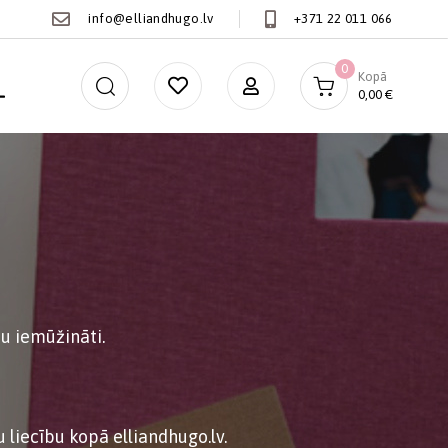
info@elliandhugo.lv
+371 22 011 066
0
Kopā
0,00
€
tu iemūžināti.
 liecību kopā elliandhugo.lv.