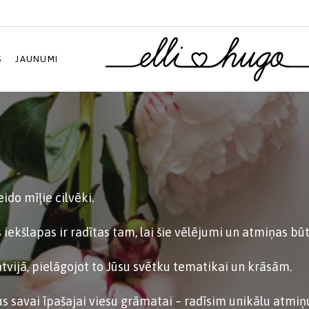
S
JAUNUMI
eido mīļie cilvēki.
 iekšlapas ir radītas tam, lai šie vēlējumi un atmiņas bū
tvijā, pielāgojot to Jūsu svētku tematikai un krāsām.
s savai īpašajai viesu grāmatai – radīsim unikālu atmiņu