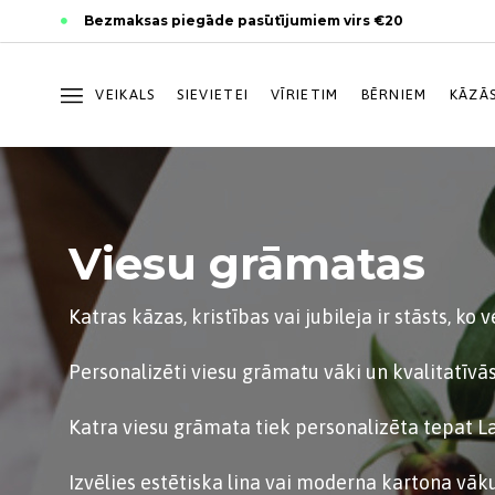
Skip
Skip
Bezmaksas piegāde pasūtījumiem virs €20
links
to
primary
navigation
VEIKALS
SIEVIETEI
VĪRIETIM
BĒRNIEM
KĀZĀ
Skip
to
content
Viesu grāmatas
Katras kāzas, kristības vai jubileja ir stāsts, ko v
Personalizēti viesu grāmatu vāki un kvalitatīvās
Katra viesu grāmata tiek personalizēta tepat La
Izvēlies estētiska lina vai moderna kartona vāku