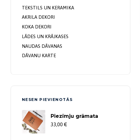
4,95
€
Spotify dekors
TEKSTILS UN KERAMIKA
49,00
€
AKRILA DEKORI
KOKA DEKORI
LĀDES UN KRĀJKASES
NAUDAS DĀVANAS
DĀVANU KARTE
NESEN PIEVIENOTĀS
Price
Price
Piezīmju grāmata
range:
range:
33,00
€
43,00 €
2,95 €