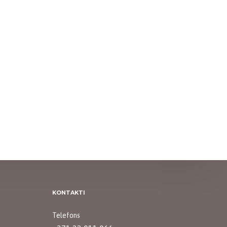
a mērītājs
šiem
rs
KONTAKTI
Telefons