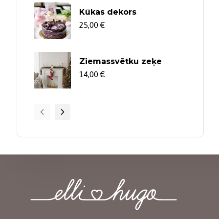
through
through
Kūkas dekors
45,00 €
4,95 €
25,00
€
Ziemassvētku zeķe
14,00
€