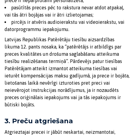
prece ir nepārprotami personalizēta;
pasūtītās preces pēc to rakstura nevar atdot atpakaļ,
vai tās ātri bojājas vai ir ātri izlietojamas;
pircējs ir atvēris audioierakstu vai videoierakstu, vai
datorprogrammu iepakojumu.
Latvijas Republikas Patērētāju tiesību aizsardzības
likuma 12. pants nosaka, ka “patērētājs ir atbildīgs par
preces kvalitātes un drošuma saglabāšanu atteikuma
tiesību realizēšanas termiņā”. Pārdevējs patur tiesības
Patērētājam atteikt izmantot atteikuma tiesības vai
ieturēt kompensācijas maksu gadījumā, ja prece ir bojāta,
lietošanas laikā nevērīgi izturoties pret preci vai
neievērojot instrukcijas norādījumus, ja ir nozaudēts
preces oriģinālais iepakojums vai ja tās iepakojums ir
būtiski bojāts.
3. Preču atgriešana
Atgrieztajai precei ir jābūt neskartai, neizmantotai,