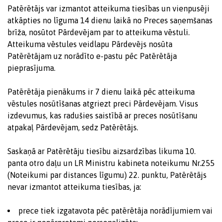
Patērētājs var izmantot atteikuma tiesības un vienpusēji
atkāpties no līguma 14 dienu laikā no Preces saņemšanas
brīža, nosūtot Pārdevējam par to atteikuma vēstuli.
Atteikuma vēstules veidlapu Pārdevējs nosūta
Patērētājam uz norādīto e-pastu pēc Patērētāja
pieprasījuma.
Patērētāja pienākums ir 7 dienu laikā pēc atteikuma
vēstules nosūtīšanas atgriezt preci Pārdevējam. Visus
izdevumus, kas radušies saistībā ar preces nosūtīšanu
atpakaļ Pārdevējam, sedz Patērētājs.
Saskaņā ar Patērētāju tiesību aizsardzības likuma 10.
panta otro daļu un LR Ministru kabineta noteikumu Nr.255
(Noteikumi par distances līgumu) 22. punktu, Patērētājs
nevar izmantot atteikuma tiesības, ja:
prece tiek izgatavota pēc patērētāja norādījumiem vai