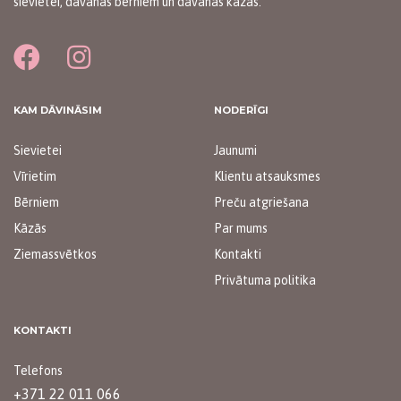
sievietei, dāvanas bērniem un dāvanas kāzās.
KAM DĀVINĀSIM
NODERĪGI
Sievietei
Jaunumi
Vīrietim
Klientu atsauksmes
Bērniem
Preču atgriešana
Kāzās
Par mums
Ziemassvētkos
Kontakti
Privātuma politika
KONTAKTI
Telefons
+371 22 011 066