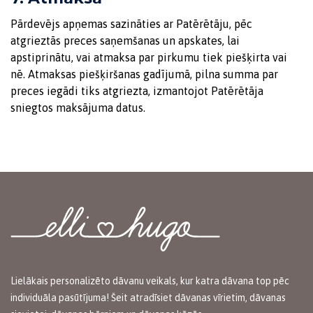
Pārdevējs apņemas sazināties ar Patērētāju, pēc
atgrieztās preces saņemšanas un apskates, lai
apstiprinātu, vai atmaksa par pirkumu tiek piešķirta vai
nē. Atmaksas piešķiršanas gadījumā, pilna summa par
preces iegādi tiks atgriezta, izmantojot Patērētāja
sniegtos maksājuma datus.
Lielākais personalizēto dāvanu veikals, kur katra dāvana top pēc
individuāla pasūtījuma! Šeit atradīsiet dāvanas vīrietim, dāvanas