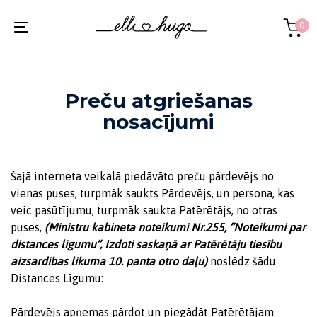
Skip
Skip
links
to
0
Toggle
primary
navigation
navigation
Skip
to
Preču atgriešanas
content
nosacījumi
Šajā interneta veikalā piedāvāto preču pārdevējs no
vienas puses, turpmāk saukts Pārdevējs, un persona, kas
veic pasūtījumu, turpmāk saukta Patērētājs, no otras
puses,
(Ministru kabineta noteikumi Nr.255, ”Noteikumi par
distances līgumu”, Izdoti saskaņā ar Patērētāju tiesību
aizsardības likuma 10. panta otro daļu)
noslēdz šādu
Distances Līgumu:
Pārdevējs apņemas pārdot un piegādāt Patērētājam