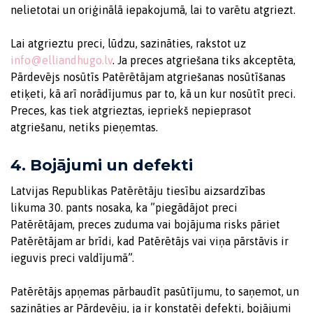
nelietotai un oriģinālā iepakojumā, lai to varētu atgriezt.
Lai atgrieztu preci, lūdzu, sazināties, rakstot uz
info@elliandhugo.lv
. Ja preces atgriešana tiks akceptēta,
Pārdevējs nosūtīs Patērētājam atgriešanas nosūtīšanas
etiķeti, kā arī norādījumus par to, kā un kur nosūtīt preci.
Preces, kas tiek atgrieztas, iepriekš nepieprasot
atgriešanu, netiks pieņemtas.
4. Bojājumi un defekti
Latvijas Republikas Patērētāju tiesību aizsardzības
likuma 30. pants nosaka, ka ”piegādājot preci
Patērētājam, preces zuduma vai bojājuma risks pāriet
Patērētājam ar brīdi, kad Patērētājs vai viņa pārstāvis ir
ieguvis preci valdījumā”.
Patērētājs apņemas pārbaudīt pasūtījumu, to saņemot, un
sazināties ar Pārdevēju, ja ir konstatēi defekti, bojājumi