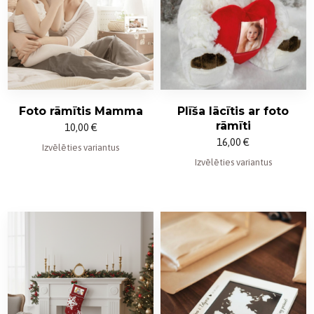
Foto rāmītis Mamma
Plīša lācītis ar foto
rāmīti
10,00
€
16,00
€
Izvēlēties variantus
Izvēlēties variantus