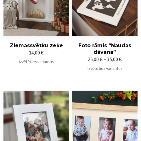
Ziemassvētku zeķe
Foto rāmis “Naudas
dāvana”
14,00
€
Price
25,00
€
–
35,00
€
Izvēlēties variantus
range:
Izvēlēties variantus
25,00 €
through
35,00 €