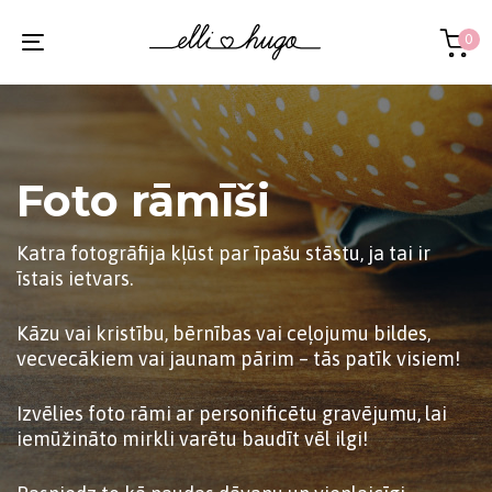
Skip
Skip
links
to
0
Toggle
primary
navigation
navigation
Skip
to
content
Foto rāmīši
Katra fotogrāfija kļūst par īpašu stāstu, ja tai ir
īstais ietvars.
Kāzu vai kristību, bērnības vai ceļojumu bildes,
vecvecākiem vai jaunam pārim – tās patīk visiem!
Izvēlies foto rāmi ar personificētu gravējumu, lai
iemūžināto mirkli varētu baudīt vēl ilgi!