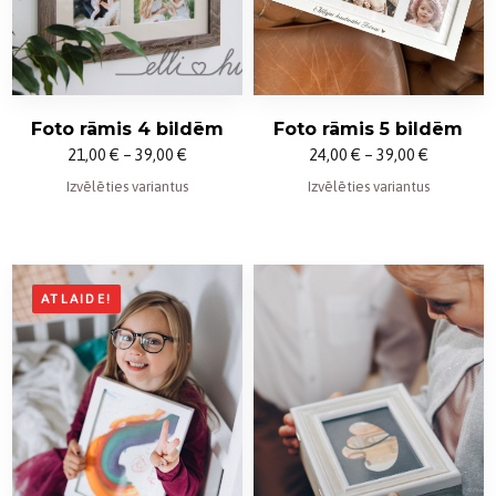
Foto rāmis 4 bildēm
Foto rāmis 5 bildēm
Price
Price
21,00
€
–
39,00
€
24,00
€
–
39,00
€
range:
range:
Izvēlēties variantus
Izvēlēties variantus
21,00 €
24,00 €
through
through
39,00 €
39,00 €
ATLAIDE!