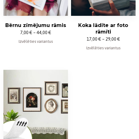
Koka lādīte ar foto
Bērnu zīmējumu rāmis
rāmīti
Price
7,00
€
–
44,00
€
Price
17,00
€
–
29,00
€
range:
Izvēlēties variantus
range:
Izvēlēties variantus
7,00 €
17,00 €
through
through
44,00 €
29,00 €