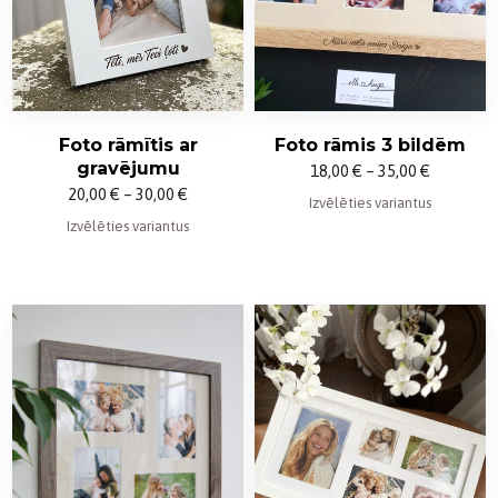
Foto rāmītis ar
Foto rāmis 3 bildēm
gravējumu
Price
18,00
€
–
35,00
€
Price
20,00
€
–
30,00
€
range:
Izvēlēties variantus
range:
Izvēlēties variantus
18,00 €
20,00 €
through
through
35,00 €
30,00 €