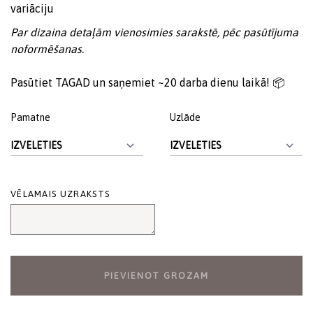
variāciju
Par dizaina detaļām vienosimies sarakstē, pēc pasūtījuma
noformēšanas.
Pasūtiet TAGAD un saņemiet ~20 darba dienu laikā! 📦
Pamatne
ALTERNATIVE:
Uzlāde
VĒLAMAIS UZRAKSTS
PIEVIENOT GROZAM