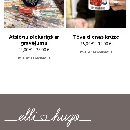
Atslēgu piekariņš ar
Tēva dienas krūze
gravējumu
Price
15,00
€
–
19,00
€
Price
23,00
€
–
28,00
€
range:
Izvēlēties variantus
range:
Izvēlēties variantus
15,00 €
23,00 €
through
through
19,00 €
28,00 €