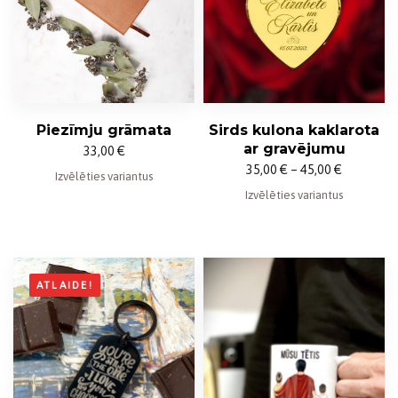
Piezīmju grāmata
Sirds kulona kaklarota
ar gravējumu
33,00
€
Price
35,00
€
–
45,00
€
Izvēlēties variantus
range:
Izvēlēties variantus
35,00 €
through
45,00 €
ATLAIDE!