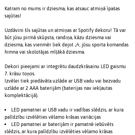
Katram no mums ir dziesma, kas atsauc atmiņā īpašas
sajūtas!
Uzdāvini šīs sajūtas un atmiņas ar Spotify dekoru! Tā var
būt jūsu pirmā skūpsta, randiņa, kāzu dziesma vai
dziesma, kas vienmēr liek dejot 🎶, jūsu sporta komandas
himna vai skolotājas mīļākā dziesma.
Dekori pieejami ar integrētu daudzkrāsainu LED gaismu
7. krāsu toņos.
Izvēlei tiek piedāvāta uzlāde ar USB vadu vai bezvadu
uzlāde ar 2 AAA baterijām (baterijas nav iekļautas
komplektācijā).
LED pamatnei ar USB vadu ir vadības slēdzis, ar kura
palīdzību izvēlēties vēlamo krāsas variācijas
LED pamatnei ar baterijām ir pamatnē iebūvēts
slēdzis, ar kura palīdzību izvēlēties vēlamo krāsas