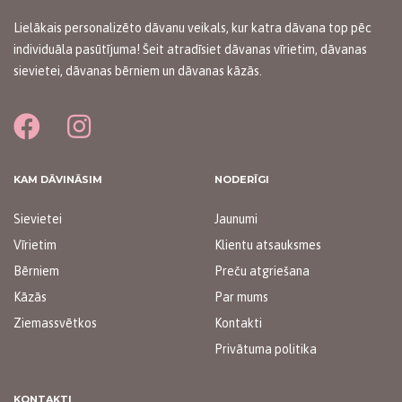
Lielākais personalizēto dāvanu veikals, kur katra dāvana top pēc
individuāla pasūtījuma! Šeit atradīsiet dāvanas vīrietim, dāvanas
sievietei, dāvanas bērniem un dāvanas kāzās.
KAM DĀVINĀSIM
NODERĪGI
Sievietei
Jaunumi
Vīrietim
Klientu atsauksmes
Bērniem
Preču atgriešana
Kāzās
Par mums
Ziemassvētkos
Kontakti
Privātuma politika
KONTAKTI