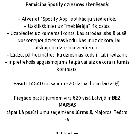
Pamācība Spotify dziesmas skenēšanā:
– Atveriet ”Spotify App” aplikāciju viedierīcē.
– Uzklikšķiniet uz ”meklētāja” rīkjoslas.
– Uzspiediet uz kameras ikonas, kas atrodas labajā pusē.
– Noskenējiet dziesmas kodu, kas ir uz dekora, lai
atskaņotu dziesmu viedierīcē.
– Lūdzu, pārliecināties, ka dziesmas kods ir labi redzams
– ir pietiekošs apgaismojums telpā vai aiz dekora ir tumšs
kontrasts.
Pasūti TAGAD un saņem ~20 darba dienu laikā! 📦
Piegāde pasūtījumiem virs €20
visā Latvijā ir
BEZ
MAKSAS
tāpat kā pasūtījumu saņemšana Jūrmalā, Majoros, Teātra
36.
Paldies! ❤️