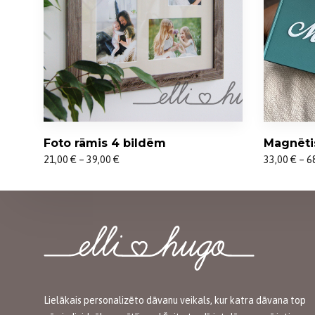
Foto rāmis 4 bildēm
Magnēti
Price
Price
21,00
€
–
39,00
€
33,00
€
–
6
range:
range:
21,00 €
33,00 €
through
through
39,00 €
68,00 €
Lielākais personalizēto dāvanu veikals, kur katra dāvana top