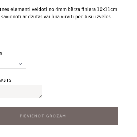
tnes elementi veidoti no 4mm bērza finiera 10x11cm
savienoti ar džutas vai lina virvīti pēc Jūsu izvēles.
dā
AKSTS
PIEVIENOT GROZAM