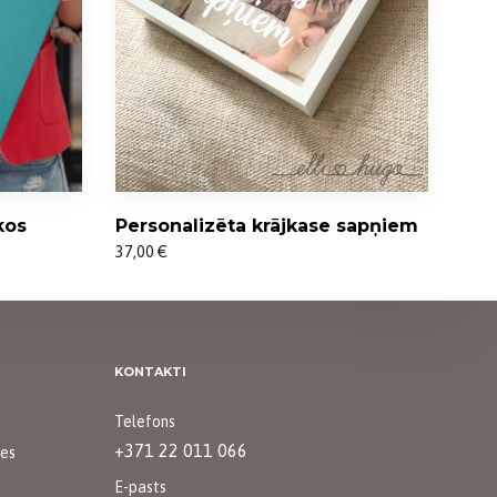
Personalizēta krājkase sapņiem
kos
37,00
€
KONTAKTI
Telefons
+371 22 011 066
mes
a
E-pasts