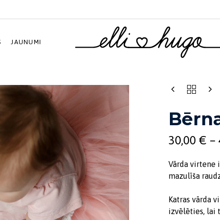
S
JAUNUMI
Price
range:
30,00 €
Bērna
through
45,00 €
30,00
€
–
Vārda virtene 
mazulīša raudz
Katras vārda v
izvēlēties, lai