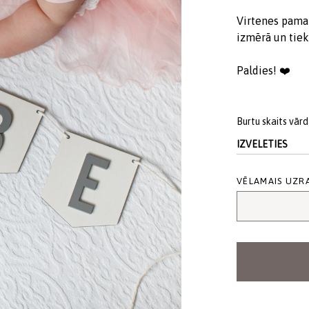
Virtenes pama
izmērā un tiek 
Paldies! ❤️
Burtu skaits vār
ALTERNATIVE:
VĒLAMAIS UZR