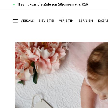
Skip
Skip
Bezmaksas piegāde pasūtījumiem virs €20
links
to
primary
navigation
VEIKALS
SIEVIETEI
VĪRIETIM
BĒRNIEM
KĀZĀ
Skip
to
content