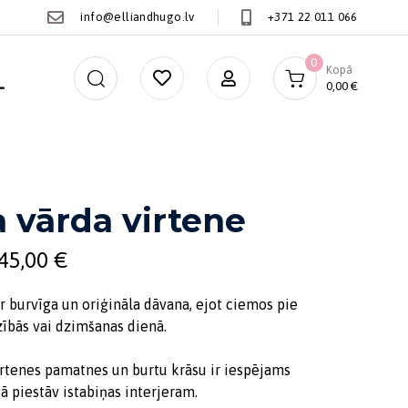
info@elliandhugo.lv
+371 22 011 066
0
Kopā
0,00
€
 vārda virtene
45,00
€
ir burvīga un oriģināla dāvana, ejot ciemos pie
ībās vai dzimšanas dienā.
irtenes pamatnes un burtu krāsu ir iespējams
 tā piestāv istabiņas interjeram.