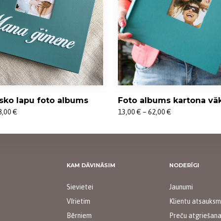
sko lapu foto albums
Foto albums kartona vā
Price
8,00
€
13,00
€
–
62,00
€
range:
13,00 €
through
62,00 €
KAM DĀVINĀSIM
NODERĪGI
Sievietei
Jaunumi
Vīrietim
Klientu atsauks
Bērniem
Preču atgriešan