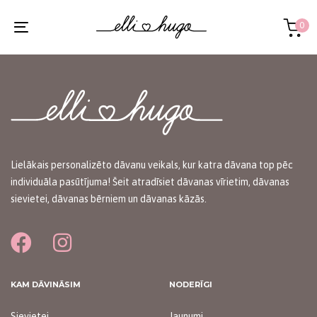
Skip
Skip
links
to
0
Toggle
primary
navigation
navigation
Skip
to
content
Lielākais personalizēto dāvanu veikals, kur katra dāvana top pēc
individuāla pasūtījuma! Šeit atradīsiet dāvanas vīrietim, dāvanas
sievietei, dāvanas bērniem un dāvanas kāzās.
KAM DĀVINĀSIM
NODERĪGI
Sievietei
Jaunumi