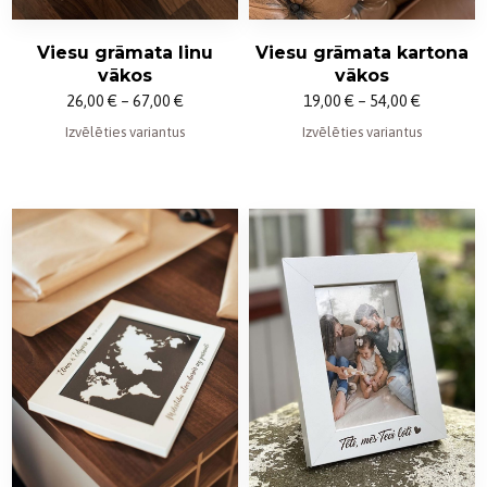
Viesu grāmata kartona
Viesu grāmata linu
vākos
vākos
Price
Price
19,00
€
–
54,00
€
26,00
€
–
67,00
€
range:
range:
Izvēlēties variantus
Izvēlēties variantus
19,00 €
26,00 €
through
through
54,00 €
67,00 €