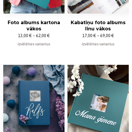
Foto albums kartona
Kabatiņu foto albums
vākos
linu vākos
Price
Price
13,00
€
–
62,00
€
17,00
€
–
69,00
€
range:
range:
Izvēlēties variantus
Izvēlēties variantus
13,00 €
17,00 €
through
through
62,00 €
69,00 €