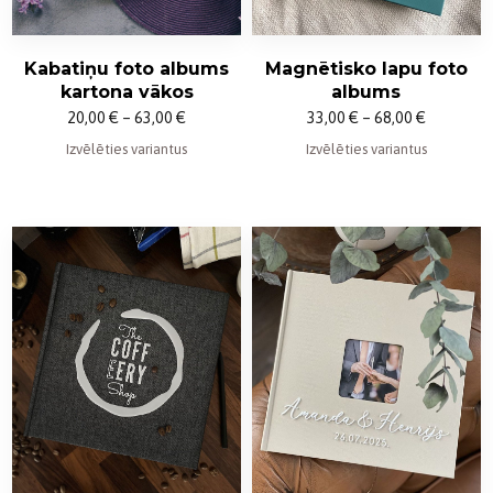
Magnētisko lapu foto
Kabatiņu foto albums
albums
kartona vākos
Price
Price
33,00
€
–
68,00
€
20,00
€
–
63,00
€
range:
range:
Izvēlēties variantus
Izvēlēties variantus
33,00 €
20,00 €
through
through
68,00 €
63,00 €