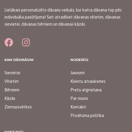
Lielākais personalizēto dāvanu veikals, kur katra dāvana top pēc
individuāla pasūtījuma! Šeit atradīsiet dāvanas vīrietim, dāvanas
sievietei, dāvanas bērniem un dāvanas kāzās.
KAM DĀVINĀSIM
NODERĪGI
Sievietei
Jaunumi
Vīrietim
Klientu atsauksmes
Bērniem
Preču atgriešana
Kāzās
Par mums
Ziemassvētkos
Kontakti
Privātuma politika