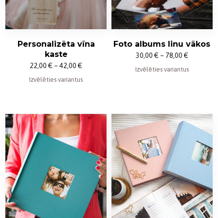
Personalizēta vīna
Foto albums linu vākos
kaste
Price
30,00
€
–
78,00
€
Price
22,00
€
–
42,00
€
range:
Izvēlēties variantus
range:
Izvēlēties variantus
30,00 €
22,00 €
through
through
78,00 €
42,00 €