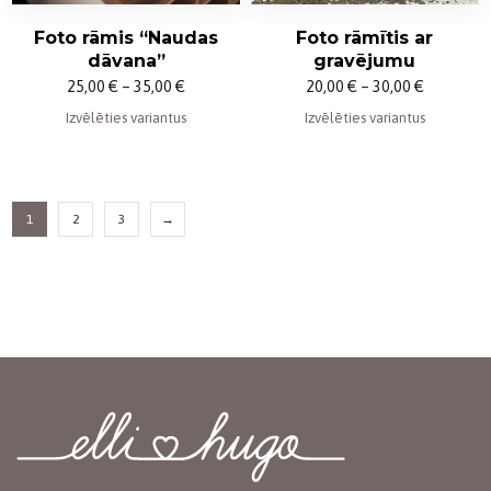
Foto rāmis “Naudas
Foto rāmītis ar
dāvana”
gravējumu
Price
Price
25,00
€
–
35,00
€
20,00
€
–
30,00
€
range:
range:
Izvēlēties variantus
Izvēlēties variantus
25,00 €
20,00 €
through
through
35,00 €
30,00 €
1
2
3
→