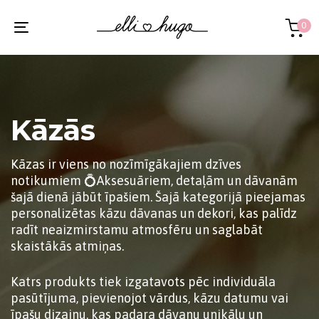
Skip
Skip
links
to
0
Toggle
primary
navigation
navigation
Skip
to
content
Kāzās
Kāzas ir viens no nozīmīgākajiem dzīves
notikumiem 💍Aksesuāriem, detaļām un dāvanām
šajā dienā jābūt īpašiem. Šajā kategorijā pieejamas
personalizētas kāzu dāvanas un dekori, kas palīdz
radīt neaizmirstamu atmosfēru un saglabāt
skaistākās atmiņas.
Katrs produkts tiek izgatavots pēc individuāla
pasūtījuma, pievienojot vārdus, kāzu datumu vai
īpašu dizainu, kas padara dāvanu unikālu un