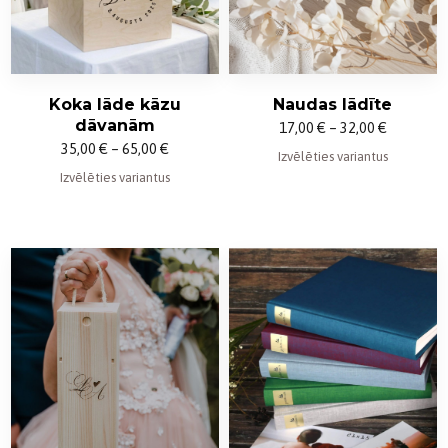
Koka lāde kāzu
Naudas lādīte
dāvanām
Price
17,00
€
–
32,00
€
Price
35,00
€
–
65,00
€
range:
Izvēlēties variantus
range:
Izvēlēties variantus
17,00 €
35,00 €
through
through
32,00 €
65,00 €