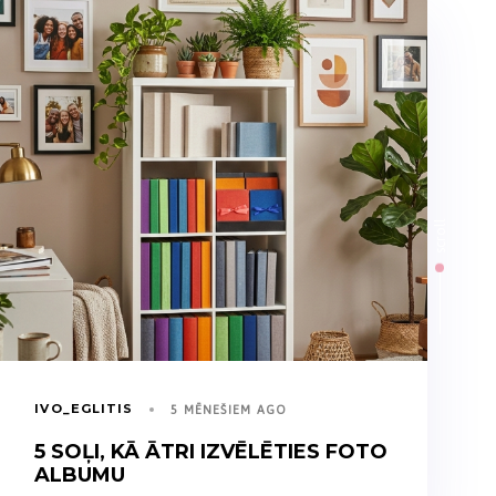
scroll
IVO_EGLITIS
5 MĒNEŠIEM AGO
5 SOĻI, KĀ ĀTRI IZVĒLĒTIES FOTO
ALBUMU