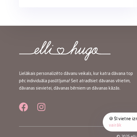
Lielākais personalizēto dāvanu veikals, kur katra dāvana top
pēc individuāla pasūtījuma! Šeit atradīsiet dāvanas vīrietim,
dāvanas sievietei, dāvanas bērniem un dāvanas kāzās.
🍪 Šī vietne i
vairāk
© 2025 ell