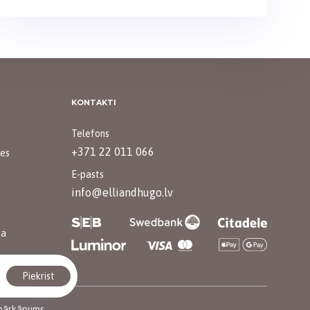
KONTAKTI
Telefons
+371 22 011 066
mes
a
E-pasts
info@elliandhugo.lv
ka
Piekrist
 pārkāpums.