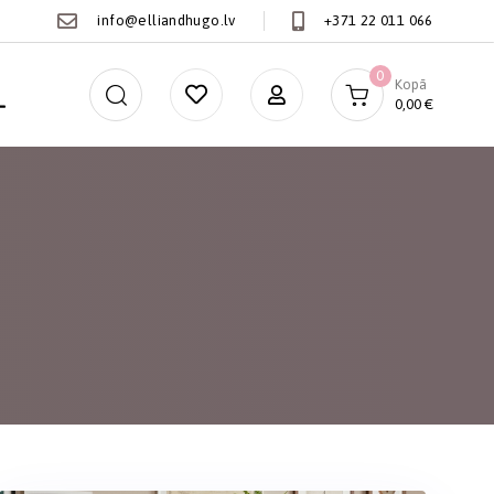
info@elliandhugo.lv
+371 22 011 066
0
Kopā
0,00
€