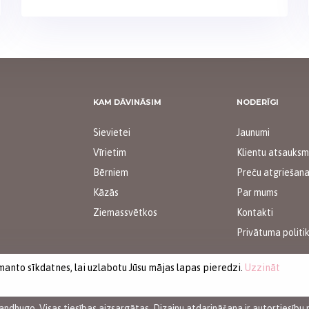
KAM DĀVINĀSIM
NODERĪGI
Sievietei
Jaunumi
Vīrietim
Klientu atsauks
Bērniem
Preču atgriešan
Kāzās
Par mums
Ziemassvētkos
Kontakti
Privātuma politi
zmanto sīkdatnes, lai uzlabotu Jūsu mājas lapas pieredzi.
Uzzināt
iandhugo. Visas tiesības aizsargātas. Dizainu atdarināšana ir autortiesību